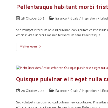
Pellentesque habitant morbi tris
28. Oktober 2018
Balance
/
Goals
/
Inspiration
/
Lifes
Sed volutpat interdum odio, id pulvinar leo vulputate et. Phasellu
efficitur vitae ut orci. Cras nec fermentum sem. Pellentesque…
Weiterlesen
Quisque pulvinar elit eget nulla 
28. Oktober 2018
Balance
/
Goals
/
Inspiration
/
Lifes
Sed volutpat interdum odio, id pulvinar leo vulputate et. Phasellu
efficitur vitae ut orci. Cras nec fermentum sem. Pellentesque…